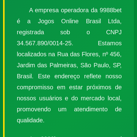
A empresa operadora da 9988bet
é a Jogos Online Brasil Ltda,
registrada sob o CNPJ
34.567.890/0014-25. Estamos
localizados na Rua das Flores, nº 456,
Jardim das Palmeiras, São Paulo, SP,
Brasil. Este endereço reflete nosso
compromisso em estar próximos de
nossos usuários e do mercado local,
promovendo um atendimento de
qualidade.