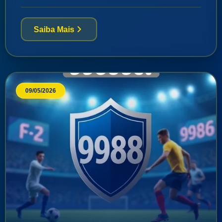
Saiba Mais
09/05/2026