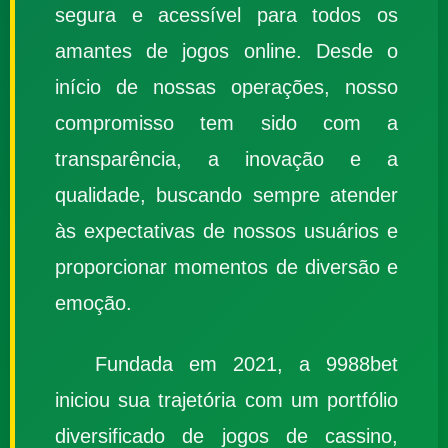
segura e acessível para todos os
amantes de jogos online. Desde o
início de nossas operações, nosso
compromisso tem sido com a
transparência, a inovação e a
qualidade, buscando sempre atender
às expectativas de nossos usuários e
proporcionar momentos de diversão e
emoção.
Fundada em 2021, a 9988bet
iniciou sua trajetória com um portfólio
diversificado de jogos de cassino,