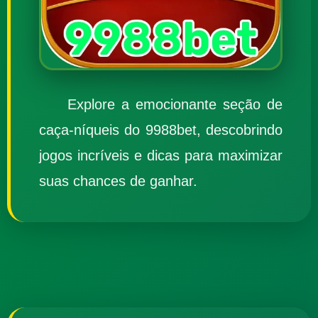
Explore a emocionante seção de
caça-níqueis do 9988bet, descobrindo
jogos incríveis e dicas para maximizar
suas chances de ganhar.