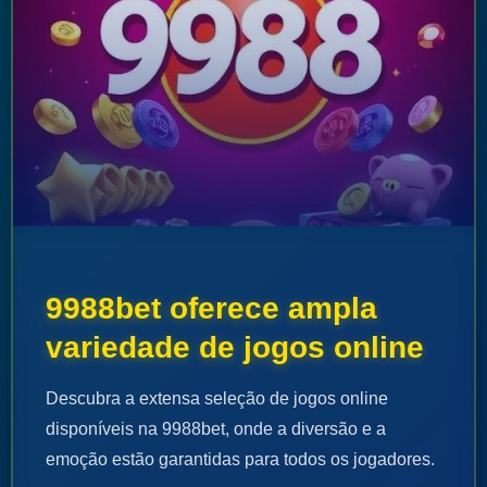
9988bet oferece ampla
variedade de jogos online
Descubra a extensa seleção de jogos online
disponíveis na 9988bet, onde a diversão e a
emoção estão garantidas para todos os jogadores.