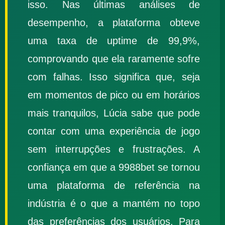
isso. Nas últimas análises de
desempenho, a plataforma obteve
uma taxa de uptime de 99,9%,
comprovando que ela raramente sofre
com falhas. Isso significa que, seja
em momentos de pico ou em horários
mais tranquilos, Lúcia sabe que pode
contar com uma experiência de jogo
sem interrupções e frustrações. A
confiança em que a 9988bet se tornou
uma plataforma de referência na
indústria é o que a mantém no topo
das preferências dos usuários. Para