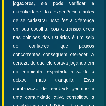
jogadores, ele pôde verificar a
autenticidade das experiências antes
de se cadastrar. Isso fez a diferença
em sua escolha, pois a transparência
nas opiniões dos usuários é um selo
de confiança que poucos
concorrentes conseguem oferecer. A
certeza de que ele estava jogando em
um ambiente respeitado e sólido o
deixou mais tranquilo. Essa
combinação de feedback genuíno e
uma comunidade ativa consolidou a
credibilidade da 9988bet, tornando-a