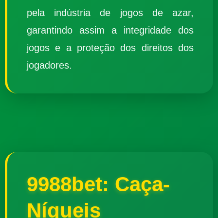
pela indústria de jogos de azar,
garantindo assim a integridade dos
jogos e a proteção dos direitos dos
jogadores.
9988bet: Caça-
Níqueis