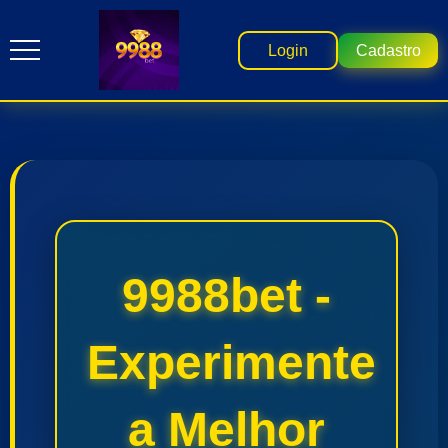
Login
Cadastro
9988bet -
Experimente
a Melhor