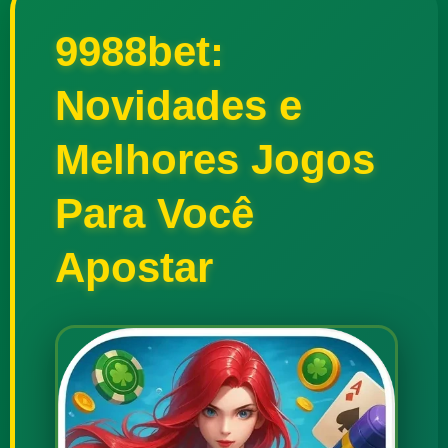
9988bet:
Novidades e
Melhores Jogos
Para Você
Apostar